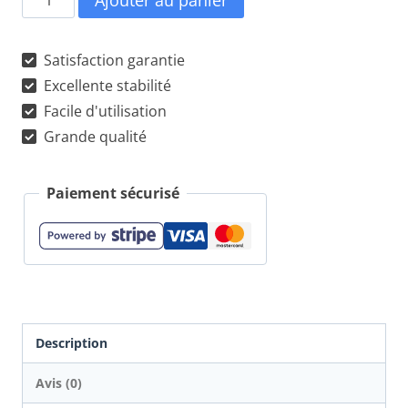
Ajouter au panier
de
Malette
Satisfaction garantie
chevalet
Excellente stabilité
Facile d'utilisation
peinture
Grande qualité
Paiement sécurisé
Description
Avis (0)