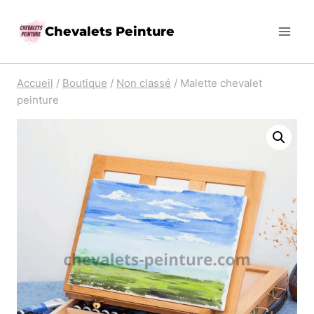
Aller
Chevalets Peinture
au
contenu
Accueil
/
Boutique
/
Non classé
/
Malette chevalet
peinture