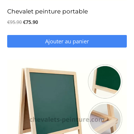
Chevalet peinture portable
Le
Le
€
95.90
€
75.90
prix
prix
initial
actuel
Ajouter au panier
était :
est :
€95.90.
€75.90.