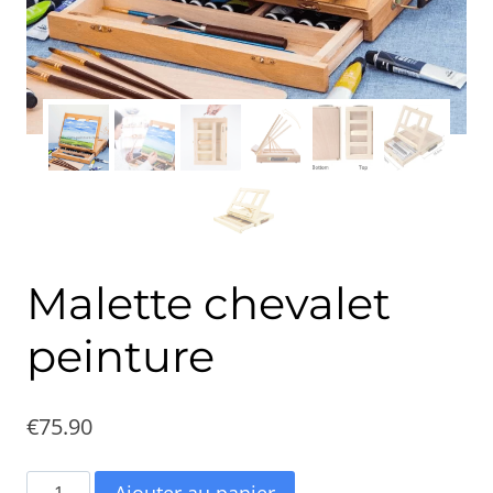
Malette chevalet
peinture
€
75.90
quantité